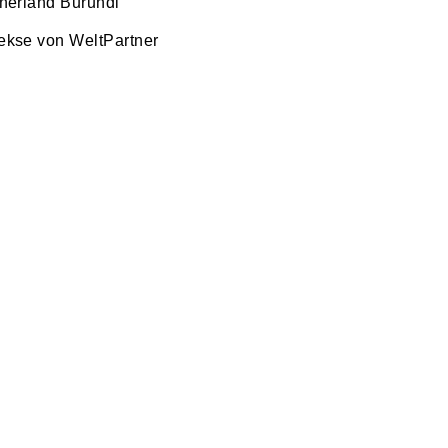
tnerland Burundi
ekse von WeltPartner