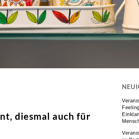
NEUI
Verans
Feeling
t, diesmal auch für
Einkla
Mensch
Verans