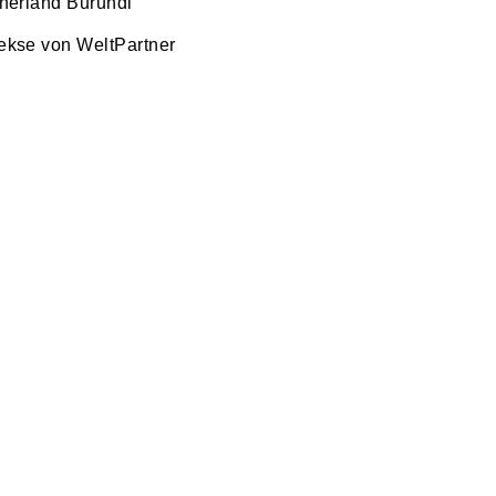
tnerland Burundi
ekse von WeltPartner