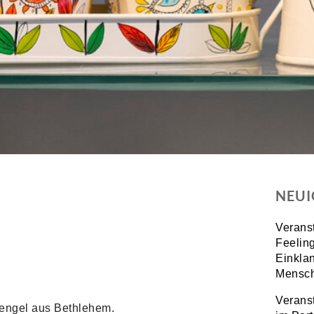
NEUI
Verans
Feeling
Einkla
Mensch
Verans
engel aus Bethlehem.