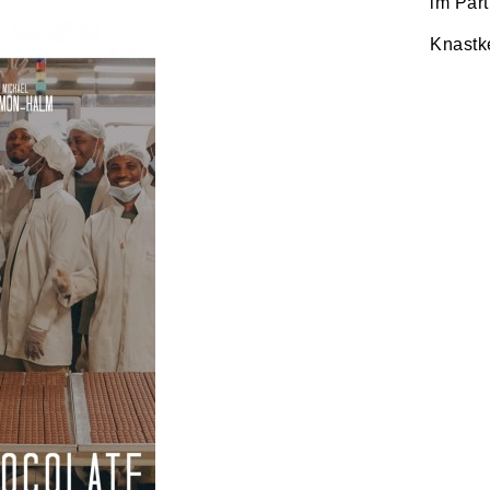
im Par
Knastk