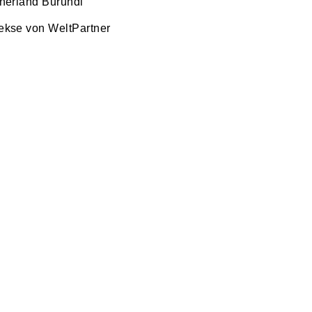
tnerland Burundi
ekse von WeltPartner