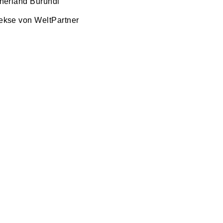
tnerland Burundi
ekse von WeltPartner