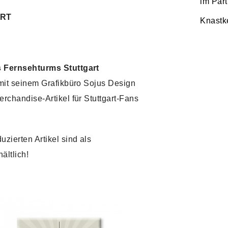
im Par
ART
Knastk
s Fernsehturms Stuttgart
mit seinem Grafikbüro Sojus Design
rchandise-Artikel für Stuttgart-Fans
zierten Artikel sind als
ältlich!