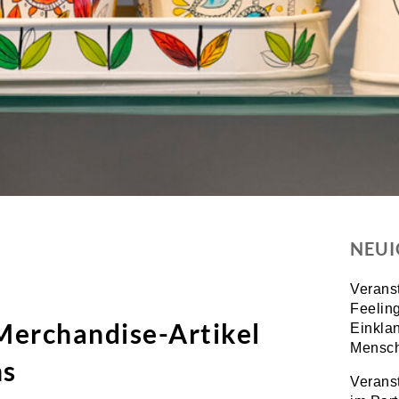
NEUI
Verans
Feeling
Merchandise-Artikel
Einkla
Mensch
ns
Verans