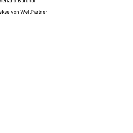
tnerland Burundi
ekse von WeltPartner