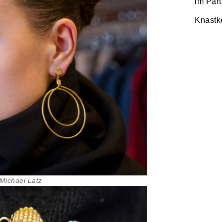
im Par
Knastk
 Michael Latz