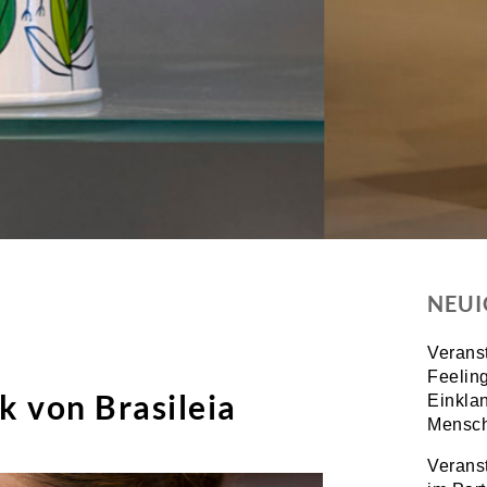
NEUI
Verans
Feeling
 von Brasileia
Einkla
Mensch
Verans